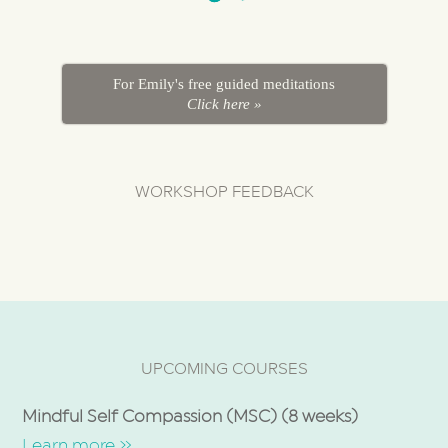
For Emily's free guided meditations
Click here »
WORKSHOP FEEDBACK
UPCOMING COURSES
Mindful Self Compassion (MSC) (8 weeks)
Learn more »